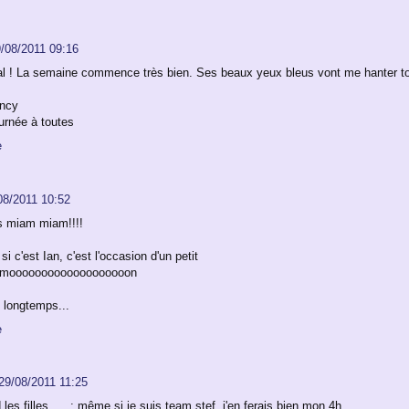
/08/2011 09:16
al ! La semaine commence très bien. Ses beaux yeux bleus vont me hanter tou
ancy
urnée à toutes
e
08/2011 10:52
is miam miam!!!!
i c'est Ian, c'est l'occasion d'un petit
mooooooooooooooooooon
t longtemps...
e
29/08/2011 11:25
 les filles......; même si je suis team stef, j'en ferais bien mon 4h