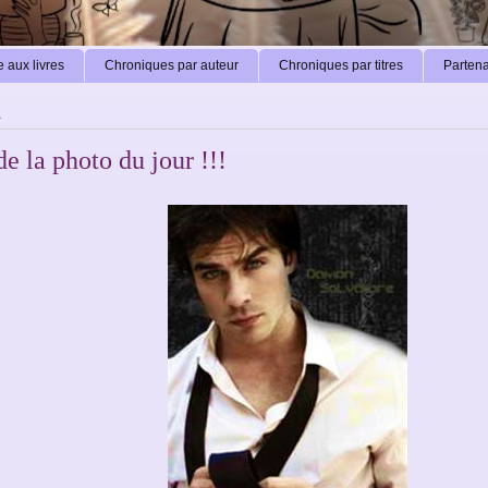
 aux livres
Chroniques par auteur
Chroniques par titres
Partena
1
de la photo du jour !!!