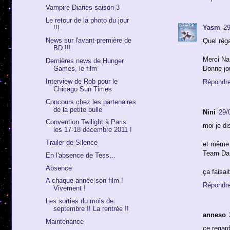
Vampire Diaries saison 3
Le retour de la photo du jour
Yasm
29
!!!
News sur l'avant-première de
Quel rég
BD !!!
Merci N
Dernières news de Hunger
Games, le film
Bonne jo
Interview de Rob pour le
Répondr
Chicago Sun Times
Concours chez les partenaires
de la petite bulle
Nini
29/
Convention Twilight à Paris
moi je d
les 17-18 décembre 2011 !
Trailer de Silence
et même s
Team Da
En l'absence de Tess...
Absence
ça faisai
A chaque année son film !
Répondr
Vivement !
Les sorties du mois de
septembre !! La rentrée !!
anneso
Maintenance
ce regard