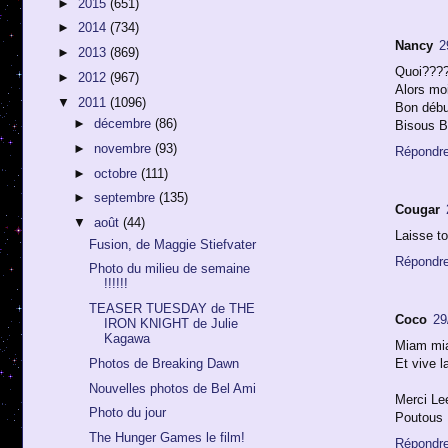
►
2015
(651)
►
2014
(734)
Nancy
2
►
2013
(869)
Quoi????
►
2012
(967)
Alors moi
▼
2011
(1096)
Bon débu
►
décembre
(86)
Bisous B
►
novembre
(93)
Répondr
►
octobre
(111)
►
septembre
(135)
Cougar
▼
août
(44)
Laisse to
Fusion, de Maggie Stiefvater
Répondr
Photo du milieu de semaine
!!!!!!
TEASER TUESDAY de THE
Coco
29
IRON KNIGHT de Julie
Kagawa
Miam mi
Photos de Breaking Dawn
Et vive l
Nouvelles photos de Bel Ami
Merci Le
Photo du jour
Poutous
The Hunger Games le film!
Répondr