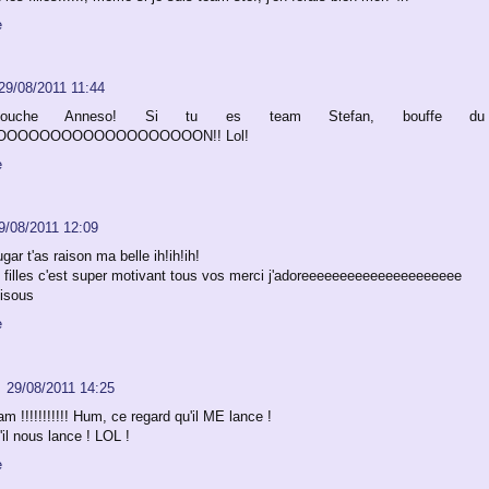
e
29/08/2011 11:44
ouche Anneso! Si tu es team Stefan, bouffe du 
OOOOOOOOOOOOOOOOOON!! Lol!
e
9/08/2011 12:09
r t'as raison ma belle ih!ih!ih!
s filles c'est super motivant tous vos merci j'adoreeeeeeeeeeeeeeeeeeeee
isous
e
29/08/2011 14:25
 !!!!!!!!!!! Hum, ce regard qu'il ME lance !
il nous lance ! LOL !
e