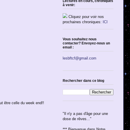
Lectures en cours, chroniques
à venir:
Cliquez pour voir nos
prochaines chroniques:
ICI
Vous souhaitez nous
contacter? Envoyez-nous un
email :
lesbftcf@gmail.com
Rechercher dans ce blog
ut être celle du week end!!
"Il n'y a pas d'âge pour une
dose de rêves..."
*** Bienvenue dans Notre