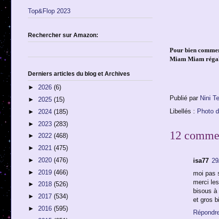
Top&Flop 2023
Rechercher sur Amazon:
Pour bien commen
Miam Miam régale
Derniers articles du blog et Archives
►
2026
(6)
Publié par
Nini T
►
2025
(15)
Libellés :
Photo d
►
2024
(185)
►
2023
(283)
12 commen
►
2022
(468)
►
2021
(475)
►
2020
(476)
isa77
29
►
2019
(466)
moi pas s
merci les
►
2018
(526)
bisous à
►
2017
(534)
et gros b
►
2016
(595)
Répondr