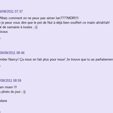
9/08/2011 07:37
Mais comment on ne peux pas aimer Ian????MDR!!!!
 je peux vous dire que le pot de Nut à déjà bien souffert ce matin ah!ah!ah!
t de semaine à toutes ;-))
isous
e
29/08/2011 08:46
mber Nancy! Ça nous en fait plus pour nous! Je trouve que tu as parfaitement 
e
/08/2011 08:59
am miam !!!
a photo du jour ;-))
elane
e