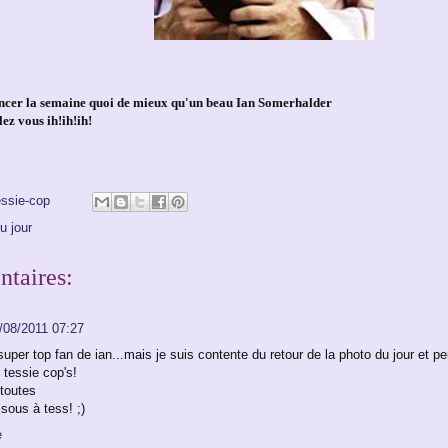
cer la semaine quoi de mieux qu'un beau Ian Somerhalder
z vous ih!ih!ih!
essie-cop
u jour
taires:
/08/2011 07:27
uper top fan de ian...mais je suis contente du retour de la photo du jour et pe
 tessie cop's!
 toutes
isous à tess! ;)
e