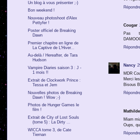
Un blog à vous présenter ;-)
Répondr
Bon weekend !
Nouveau photoshoot d'Alex
Pettyfer !
Cougar
Poster officiel de Breaking
Pas t
Dawn
DAMOOO
Premier chapitre en ligne de
Répondr
La Captive de L'Hiver...
Au-delà / Hereafter, de Tara
Hudson
Nancy
2
Vampire Diaries saison 3 : J -
1 mois !!
MDR Couga
Merci le
Extrait de Clockwork Prince :
Bisous B
Tessa et Jem
Nouvelles photos de Breaking
Répondr
Dawn ! Wow ;-)
Photos de Hunger Games le
film !
Mathilde
Extrait de City of Lost Souls
Miam miam
(tome 5) : La Dirty ...
Oups, qu'
WICCA tome 3, de Cate
Répondr
Tiernan