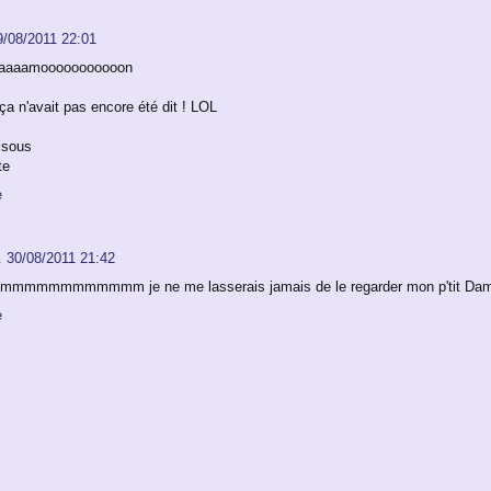
9/08/2011 22:01
aaaamooooooooooon
ça n'avait pas encore été dit ! LOL
isous
te
e
30/08/2011 21:42
mmmmmmmmmm je ne me lasserais jamais de le regarder mon p'tit Damon,
e