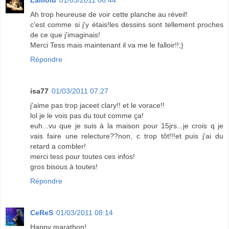
Lalilolu
01/03/2011 06:44
Ah trop heureuse de voir cette planche au réveil!
c'est comme si j'y étais!les dessins sont tellement proches
de ce que j'imaginais!
Merci Tess mais maintenant il va me le falloir!!;}
Répondre
isa77
01/03/2011 07:27
j'aime pas trop jaceet clary!! et le vorace!!
lol je le vois pas du tout comme ça!
euh...vu que je suis à la maison pour 15jrs...je crois q je
vais faire une relecture??non, c trop tôt!!!et puis j'ai du
retard a combler!
merci tess pour toutes ces infos!
gros bisous à toutes!
Répondre
CeReS
01/03/2011 08:14
Happy marathon!