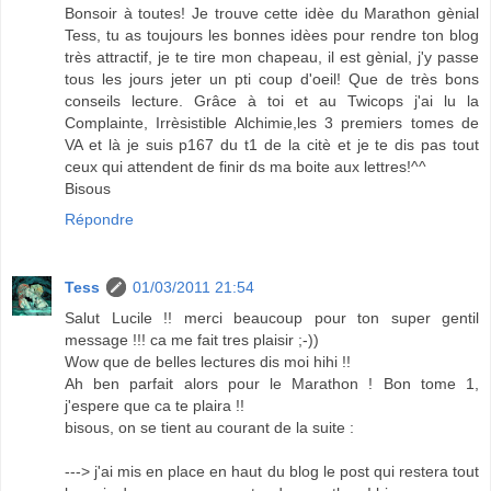
Bonsoir à toutes! Je trouve cette idèe du Marathon gènial
Tess, tu as toujours les bonnes idèes pour rendre ton blog
très attractif, je te tire mon chapeau, il est gènial, j'y passe
tous les jours jeter un pti coup d'oeil! Que de très bons
conseils lecture. Grâce à toi et au Twicops j'ai lu la
Complainte, Irrèsistible Alchimie,les 3 premiers tomes de
VA et là je suis p167 du t1 de la citè et je te dis pas tout
ceux qui attendent de finir ds ma boite aux lettres!^^
Bisous
Répondre
Tess
01/03/2011 21:54
Salut Lucile !! merci beaucoup pour ton super gentil
message !!! ca me fait tres plaisir ;-))
Wow que de belles lectures dis moi hihi !!
Ah ben parfait alors pour le Marathon ! Bon tome 1,
j'espere que ca te plaira !!
bisous, on se tient au courant de la suite :
---> j'ai mis en place en haut du blog le post qui restera tout