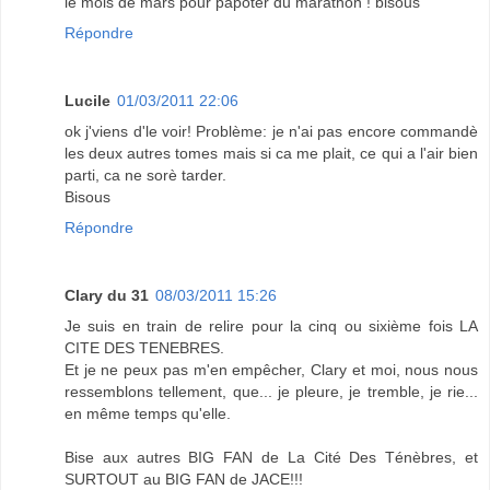
le mois de mars pour papoter du marathon ! bisous
Répondre
Lucile
01/03/2011 22:06
ok j'viens d'le voir! Problème: je n'ai pas encore commandè
les deux autres tomes mais si ca me plait, ce qui a l'air bien
parti, ca ne sorè tarder.
Bisous
Répondre
Clary du 31
08/03/2011 15:26
Je suis en train de relire pour la cinq ou sixième fois LA
CITE DES TENEBRES.
Et je ne peux pas m'en empêcher, Clary et moi, nous nous
ressemblons tellement, que... je pleure, je tremble, je rie...
en même temps qu'elle.
Bise aux autres BIG FAN de La Cité Des Ténèbres, et
SURTOUT au BIG FAN de JACE!!!