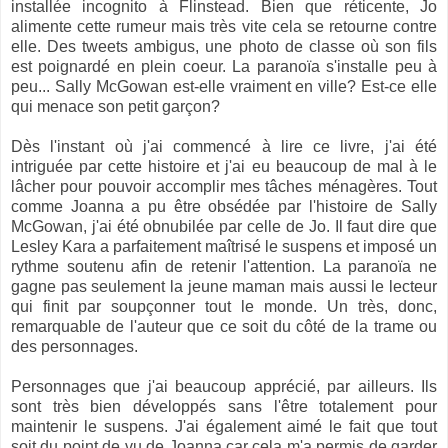
installée incognito à Flinstead. Bien que réticente, Jo
alimente cette rumeur mais très vite cela se retourne contre
elle. Des tweets ambigus, une photo de classe où son fils
est poignardé en plein coeur. La paranoïa s'installe peu à
peu... Sally McGowan est-elle vraiment en ville? Est-ce elle
qui menace son petit garçon?
Dès l'instant où j'ai commencé à lire ce livre, j'ai été
intriguée par cette histoire et j'ai eu beaucoup de mal à le
lâcher pour pouvoir accomplir mes tâches ménagères. Tout
comme Joanna a pu être obsédée par l'histoire de Sally
McGowan, j'ai été obnubilée par celle de Jo. Il faut dire que
Lesley Kara a parfaitement maîtrisé le suspens et imposé un
rythme soutenu afin de retenir l'attention. La paranoïa ne
gagne pas seulement la jeune maman mais aussi le lecteur
qui finit par soupçonner tout le monde. Un très, donc,
remarquable de l'auteur que ce soit du côté de la trame ou
des personnages.
Personnages que j'ai beaucoup apprécié, par ailleurs. Ils
sont très bien développés sans l'être totalement pour
maintenir le suspens. J'ai également aimé le fait que tout
soit du point de vu de Joanna car cela m'a permis de garder