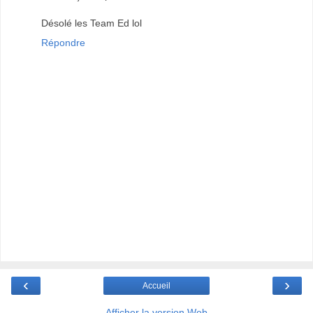
Désolé les Team Ed lol
Répondre
‹
›
Accueil
Afficher la version Web