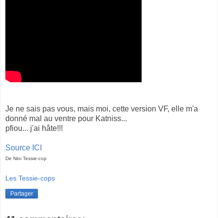
Je ne sais pas vous, mais moi, cette version VF, elle m'a
donné mal au ventre pour Katniss...
pfiou... j'ai hâte!!!
Source ICI
De Nini Tessie-cop
Les Tessie-cops
Partager